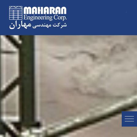
Ski
t
conten