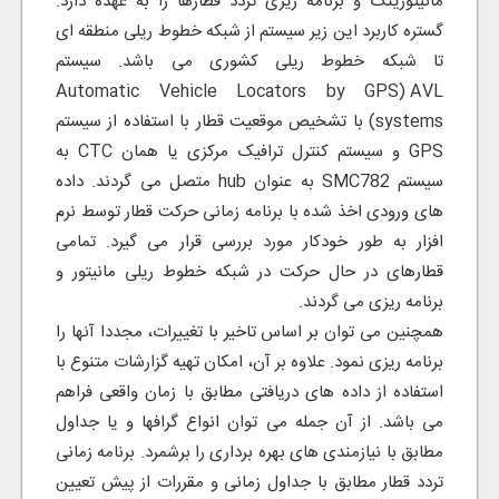
مانیتورینگ و برنامه ریزی تردد قطارها را به عهده دارد.
گستره کاربرد این زیر سیستم از شبکه خطوط ریلی منطقه ای
تا شبکه خطوط ریلی کشوری می باشد. سیستم
AVL
ا
(Automatic Vehicle Locators by GPS
systems) با تشخیص موقعیت قطار با استفاده از سیستم
GPS و سیستم کنترل ترافیک مرکزی یا همان CTC به
سیستم SMC782 به عنوان hub متصل می گردند. داده
های ورودی اخذ شده با برنامه زمانی حرکت قطار توسط نرم
افزار به طور خودکار مورد بررسی قرار می گیرد. تمامی
قطارهای در حال حرکت در شبکه خطوط ریلی مانیتور و
برنامه ریزی می گردند.
همچنین می توان بر اساس تاخیر با تغییرات، مجددا آنها را
برنامه ریزی نمود. علاوه بر آن، امکان تهیه گزارشات متنوع با
استفاده از داده های دریافتی مطابق با زمان واقعی فراهم
می باشد. از آن جمله می توان انواع گرافها و یا جداول
مطابق با نیازمندی های بهره برداری را برشمرد. برنامه زمانی
تردد قطار مطابق با جداول زمانی و مقررات از پیش تعیین